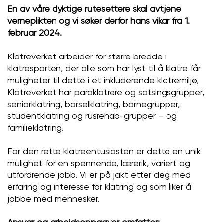
En av våre dyktige rutesettere skal avtjene
verneplikten og vi søker derfor hans vikar fra 1.
februar 2024.
Klatreverket arbeider for større bredde i
klatresporten, der alle som har lyst til å klatre får
muligheter til dette i et inkluderende klatremiljø,
Klatreverket har paraklatrere og satsingsgrupper,
seniorklatring, barselklatring, barnegrupper,
studentklatring og rusrehab-grupper – og
familieklatring.
For den rette klatreentusiasten er dette en unik
mulighet for en spennende, lærerik, variert og
utfordrende jobb. Vi er på jakt etter deg med
erfaring og interesse for klatring og som liker å
jobbe med mennesker.
Ansvar og arbeidsoppgaver omfatter: