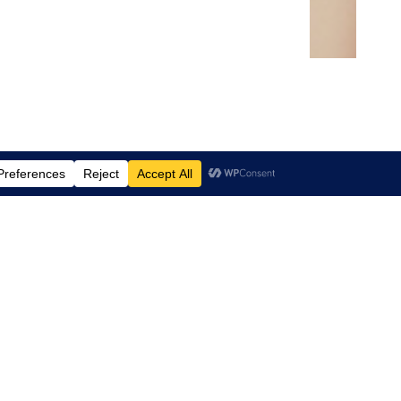
barna (fra 3 år) og
 har klatreruter
å og store barn å
være max 6
 for ekstra barn.