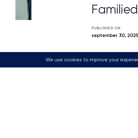
Familied
PUBLISHED ON:
september 30, 202
Klatring passer per
de fine tenåringen
hvor alle kan oppl
På torsdag 2. okto
komme til oss: det 
personer i familien
Vi spanderer grati
Vi spanderer filter