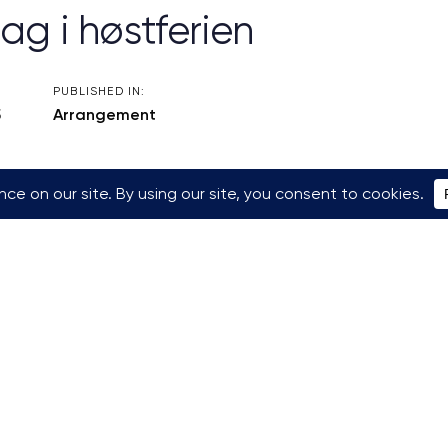
ag i høstferien
PUBLISHED IN:
5
Arrangement
fekt som en aktivitet for hele familien. Både de minste 
e OG foreldrene kan teste utfordringer i klatreveggen. Vi
eve mestring.
ber kl 10 – 22
gjør vi det ekstra lett for familier med sm
koster bare 420 inkl alt utstyr for en familie. Det kan 
, de som har større kjernefamilie enn det, betaler kr 115,-
s popcorn og legger godteri oppe i klatreveggen.
kaffe på alle foreldrene og besteforeldrne.