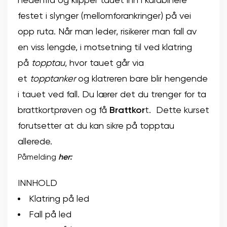
festet i slynger (mellomforankringer) på vei
opp ruta. Når man leder, risikerer man fall av
en viss lengde, i motsetning til ved klatring
på
topptau
, hvor tauet går via
et
topptanker
og klatreren bare blir hengende
i tauet ved fall. Du lærer det du trenger for ta
brattkortprøven og få
Brattkor
t. Dette kurset
forutsetter at du kan sikre på topptau
allerede.
Påmelding
her:
INNHOLD
Klatring på led
Fall på led