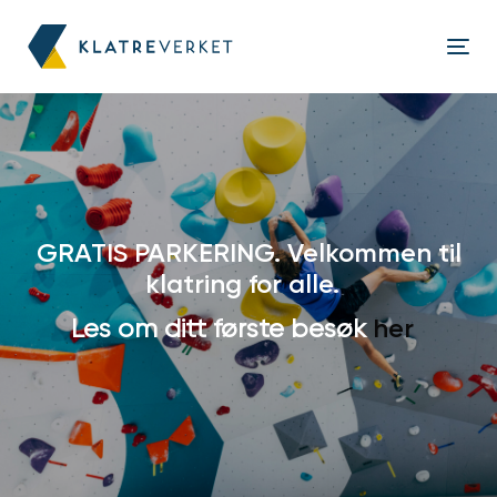
Skip
Skip
links
to
Tog
content
nav
GRATIS PARKERING. Velkommen til
klatring for alle.
her
Les om ditt første besøk