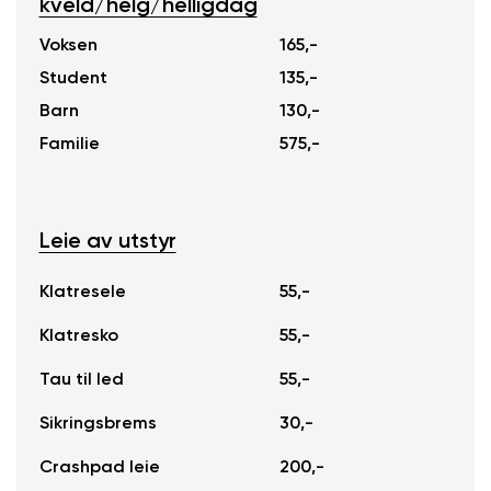
kveld/helg/helligdag
kveld/helg/helligda
Voksen
165,-
Student
135,-
Barn
130,-
Familie
575,-
Leie av utstyr
Leie av utstyr
Klatresele
55,-
Klatresko
55,-
Tau til led
55,-
Sikringsbrems
30,-
Crashpad leie
200,-